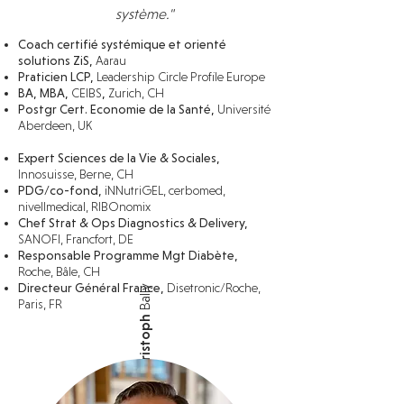
système."
Coach certifié systémique et orienté
solutions ZiS,
A
a
rau
Praticien
LCP,
Leadership Circle Profile Europe
BA, M
BA,
CEIBS
,
Zurich, CH
Postgr Cert. Economie de la Santé,
Université
Ab
erdeen, UK
Expert Sciences de la Vie & Sociales,
Innosuisse, Berne, CH
PDG/co-fond
,
iNNutriGEL
, cerbomed,
nivellmedical, RIBOnomix
Chef Strat & Ops Diagnostics & Delivery,
SANOFI, Francfort, DE
Responsable Programme Mgt Diabète,
Roche, Bâle, CH
Directeur Général France,
Disetronic/Roche,
Bally
Paris, FR
Christoph