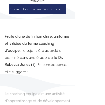
Passendes Format mit uns kären
Faute d’une définition claire, uniforme
et validée du terme coaching
d’équipe,
le sujet a été abordé et
examiné dans une étude par
le Dr.
Rebecca Jones (
)
. En conséquence,
1
elle suggère :
Le coaching équipe est une activité
d'apprentissage et de développement