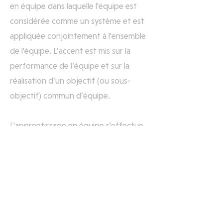
en équipe dans laquelle l'équipe est
considérée comme un système et est
appliquée conjointement à l'ensemble
de l'équipe. L’accent est mis sur la
performance de l’équipe et sur la
réalisation d’un objectif (ou sous-
objectif) commun d’équipe.
L'apprentissage en équipe s'effectue
grâce à des activités spécifiques de
coaching d'équipe
Permet la réflexion
personnelle et en équipe, facilitée par
le coach de l'équipe (ou plusieurs)
grâce à l'utilisation de techniques de
coaching telles que le questionnement